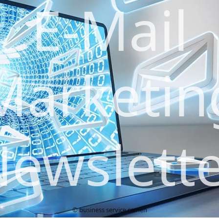
E-Mail
Marketin
ewslett
© business service camen