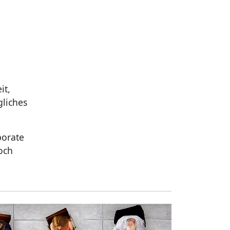
it,
gliches
porate
och