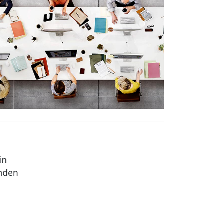
in
änden