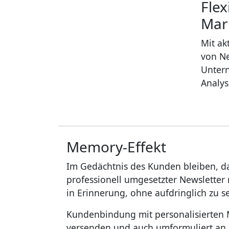
Flex
Mar
Mit ak
von Ne
Unter
Analy
Memory-Effekt
Im Gedächtnis des Kunden bleiben, das
professionell umgesetzter Newslette
in Erinnerung, ohne aufdringlich zu se
Kundenbindung mit personalisierten M
versenden und auch umformuliert an