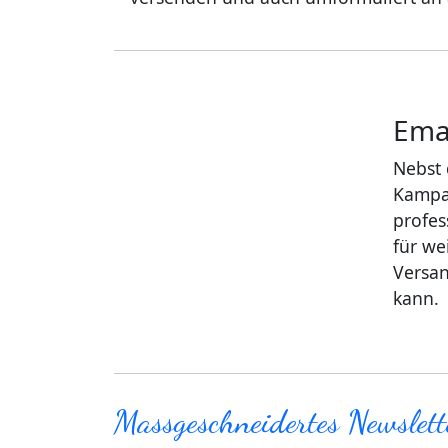
Emai
Nebst 
Kampag
profes
für we
Versan
kann.
Massgeschneidertes Newslett